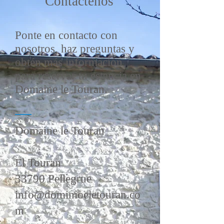
Contáctenos
Ponte en contacto con
nosotros, haz preguntas y
obtén más información
para reservar tu estancia en
Domaine le Touran.
Domaine le Touran
El Touran
33790 Pellegrue
info@dominioeletouran.co
m